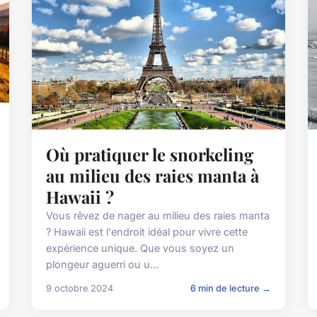
Où pratiquer le snorkeling
au milieu des raies manta à
Hawaii ?
Vous rêvez de nager au milieu des raies manta
? Hawaii est l'endroit idéal pour vivre cette
expérience unique. Que vous soyez un
plongeur aguerri ou u...
9 octobre 2024
6 min de lecture →