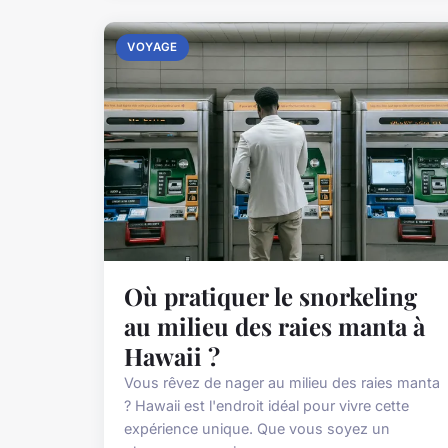
VOYAGE
Où pratiquer le snorkeling
au milieu des raies manta à
Hawaii ?
Vous rêvez de nager au milieu des raies manta
? Hawaii est l'endroit idéal pour vivre cette
expérience unique. Que vous soyez un