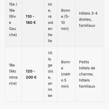
15e /
lm
16e
e,
Bonn
Hôtels 3-4
(Riv
110 -
ré
e (5-
étoiles,
e
180 €
sid
10
familiaux
Gau
en
min)
che)
tie
lle
Vil
la
Bonn
Petits
18e
ge
e
hôtels de
(Mo
120 -
ois
(métr
charme,
ntma
200 €
e,
o 5
hôtels
rtre)
an
min)
familiaux
im
ée