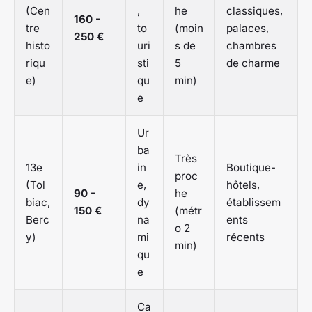
(Cen
,
he
classiques,
160 -
tre
to
(moin
palaces,
250 €
histo
uri
s de
chambres
riqu
sti
5
de charme
e)
qu
min)
e
Ur
ba
Très
13e
in
Boutique-
proc
(Tol
e,
hôtels,
90 -
he
biac,
dy
établissem
150 €
(métr
Berc
na
ents
o 2
y)
mi
récents
min)
qu
e
Ca