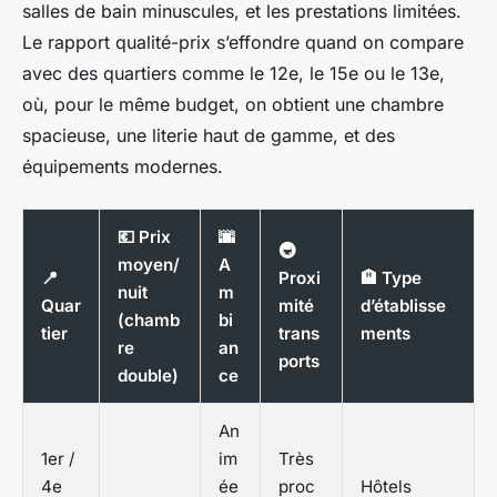
salles de bain minuscules, et les prestations limitées.
Le rapport qualité-prix s’effondre quand on compare
avec des quartiers comme le 12e, le 15e ou le 13e,
où, pour le même budget, on obtient une chambre
spacieuse, une literie haut de gamme, et des
équipements modernes.
💶 Prix
🌆
🚇
moyen/
A
📍
Proxi
🏨 Type
nuit
m
Quar
mité
d’établisse
(chamb
bi
tier
trans
ments
re
an
ports
double)
ce
An
1er /
im
Très
4e
ée
proc
Hôtels