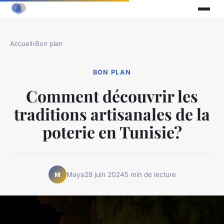
Accueil
›
Bon plan
BON PLAN
Comment découvrir les
traditions artisanales de la
poterie en Tunisie?
Maya
28 juin 2024
5 min de lecture
M